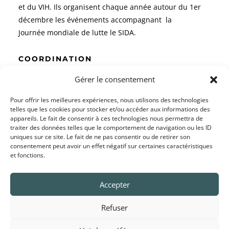
et du VIH. Ils organisent chaque année autour du 1er
décembre les événements accompagnant la
Journée mondiale de lutte le SIDA.
COORDINATION
ENIPSE
Gérer le consentement
l.jourdan@enipse.fr
Pour offrir les meilleures expériences, nous utilisons des technologies
Tél :
04 93 71 59 69
telles que les cookies pour stocker et/ou accéder aux informations des
appareils. Le fait de consentir à ces technologies nous permettra de
11, rue Parmentier
traiter des données telles que le comportement de navigation ou les ID
uniques sur ce site. Le fait de ne pas consentir ou de retirer son
06100 NICE
consentement peut avoir un effet négatif sur certaines caractéristiques
et fonctions.
CONTACTS
collectif06sida@gmail.com
Accepter
Mentions légales
Refuser