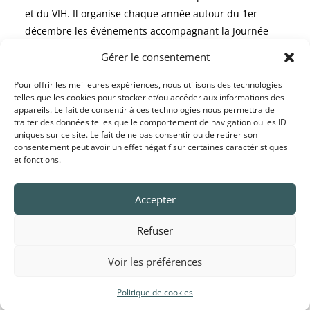
et du VIH. Il organise chaque année autour du 1er
décembre les événements accompagnant la Journée
mondiale de lutte contre le SIDA.
Gérer le consentement
COORDINATION
Pour offrir les meilleures expériences, nous utilisons des technologies
telles que les cookies pour stocker et/ou accéder aux informations des
ENIPSE
appareils. Le fait de consentir à ces technologies nous permettra de
traiter des données telles que le comportement de navigation ou les ID
l.jourdan@enipse.fr
uniques sur ce site. Le fait de ne pas consentir ou de retirer son
consentement peut avoir un effet négatif sur certaines caractéristiques
Tél :
04 93 71 59 69
et fonctions.
11, rue Parmentier
06100 NICE
Accepter
Refuser
CONTACTS
collectif06sida@gmail.com
Voir les préférences
Mentions légales
Politique de cookies